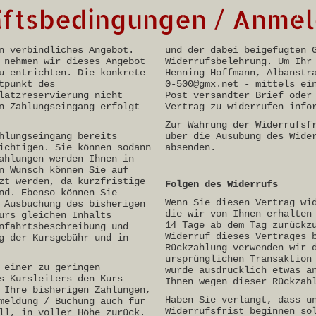
äftsbedingungen / Anme
n verbindliches Angebot.
und der dabei beigefügten 
 nehmen wir dieses Angebot
Widerrufsbelehrung. Um Ihr
u entrichten. Die konkrete
Henning Hoffmann, Albanstr
tpunkt des
0-500@gmx.net - mittels ei
latzreservierung nicht
Post versandter Brief oder
n Zahlungseingang erfolgt
Vertrag zu widerrufen info
Zur Wahrung der Widerrufsf
hlungseingang bereits
über die Ausübung des Wide
ichtigen. Sie können sodann
absenden.
ahlungen werden Ihnen in
n Wunsch können Sie auf
zt werden, da kurzfristige
Folgen des Widerrufs
nd. Ebenso können Sie
Wenn Sie diesen Vertrag wi
 Ausbuchung des bisherigen
die wir von Ihnen erhalten
urs gleichen Inhalts
14 Tage ab dem Tag zurückz
nfahrtsbeschreibung und
Widerruf dieses Vertrages 
g der Kursgebühr und in
Rückzahlung verwenden wir 
ursprünglichen Transaktion
 einer zu geringen
wurde ausdrücklich etwas a
s Kursleiters den Kurs
Ihnen wegen dieser Rückzah
 Ihre bisherigen Zahlungen,
Haben Sie verlangt, dass u
meldung / Buchung auch für
Widerrufsfrist beginnen so
ll, in voller Höhe zurück.