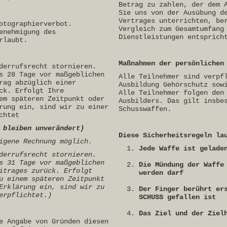
Betrag zu zahlen, der dem 
Sie uns von der Ausübung d
Vertrages unterrichten, be
otographierverbot.
Vergleich zum Gesamtumfang
enehmigung des
Dienstleistungen entsprich
rlaubt.
Maßnahmen der persönlichen
derrufsrecht stornieren.
s 28 Tage vor maßgeblichen
Alle Teilnehmer sind verpf
rag abzüglich einer
Ausbildung Gehörschutz sow
ck. Erfolgt Ihre
Alle Teilnehmer folgen den
em späteren Zeitpunkt oder
Ausbilders. Das gilt insbe
rung ein, sind wir zu einer
Schusswaffen.
chtet
 bleiben unverändert)
Diese Sicherheitsregeln la
igene Rechnung möglich.
Jede Waffe ist gelade
derrufsrecht stornieren.
s 31 Tage vor maßgeblichen
Die Mündung der Waffe
itrages zurück. Erfolgt
werden darf
u einem späteren Zeitpunkt
Erklärung ein, sind wir zu
Der Finger berührt er
erpflichtet.)
SCHUSS gefallen ist
Das Ziel und der Ziel
e Angabe von Gründen diesen