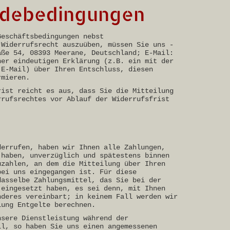
ldebedingungen
Geschäftsbedingungen nebst
 Widerrufsrecht auszuüben, müssen Sie uns -
aße 54, 08393 Meerane, Deutschland; E-Mail:
ner eindeutigen Erklärung (z.B. ein mit der
 E-Mail) über Ihren Entschluss, diesen
rmieren.
rist reicht es aus, dass Sie die Mitteilung
rrufsrechtes vor Ablauf der Widerrufsfrist
derrufen, haben wir Ihnen alle Zahlungen,
 haben, unverzüglich und spätestens binnen
uzahlen, an dem die Mitteilung über Ihren
bei uns eingegangen ist. Für diese
dasselbe Zahlungsmittel, das Sie bei der
 eingesetzt haben, es sei denn, mit Ihnen
nderes vereinbart; in keinem Fall werden wir
lung Entgelte berechnen.
nsere Dienstleistung während der
ll, so haben Sie uns einen angemessenen