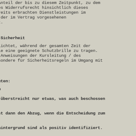
Anteil der bis zu diesem Zeitpunkt, zu dem
es Widerrufsrecht hinsichtlich dieses
reits erbrachten Dienstleistungen im
 der im Vertrag vorgesehenen
t.
 Sicherheit
lichtet, während der gesamten Zeit der
ie eine geeignete Schutzbrille zu tragen.
 Anweisungen der Kursleitung / des
sondere für Sicherheitsregeln im Umgang mit
uten:
n
 überstreicht nur etwas, was auch beschossen
st dann den Abzug, wenn die Entscheidung zum
hintergrund sind als positiv identifiziert.