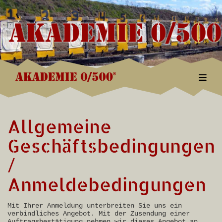
Togg
Allgemeine
Geschäftsbedingungen
/
Anmeldebedingungen
Mit Ihrer Anmeldung unterbreiten Sie uns ein
verbindliches Angebot. Mit der Zusendung einer
Auftragsbestätigung nehmen wir dieses Angebot an.