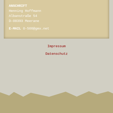
ANSCHRIFT
Henning Hoffmann
Albanstraße 54
D-08393 Meerane
E-MAIL
0-500@gmx.net
Impressum
Datenschutz